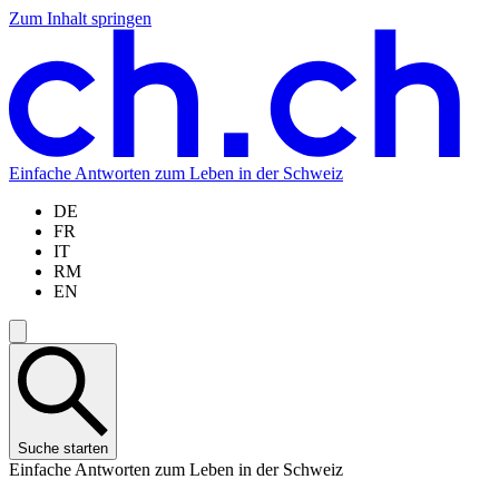
Zum Inhalt springen
Zum
Zur
Zur
Zur
Hauptinhalt
Navigation
Sprachauswahl
Sprachauswahl
springen
springen
springen
springen
Einfache Antworten zum Leben in der Schweiz
DE
FR
IT
RM
EN
Suche starten
Einfache Antworten zum Leben in der Schweiz