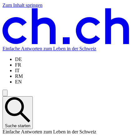
Zum Inhalt springen
Zum
Zur
Zur
Zur
Hauptinhalt
Navigation
Sprachauswahl
Sprachauswahl
springen
springen
springen
springen
Einfache Antworten zum Leben in der Schweiz
DE
FR
IT
RM
EN
Suche starten
Einfache Antworten zum Leben in der Schweiz