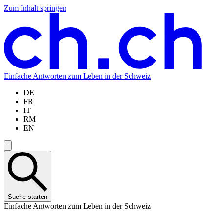
Zum Inhalt springen
Zum
Zur
Zur
Zur
Hauptinhalt
Navigation
Sprachauswahl
Sprachauswahl
springen
springen
springen
springen
Einfache Antworten zum Leben in der Schweiz
DE
FR
IT
RM
EN
Suche starten
Einfache Antworten zum Leben in der Schweiz