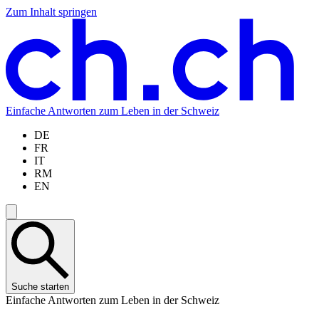
Zum Inhalt springen
Zum
Zur
Zur
Zur
Hauptinhalt
Navigation
Sprachauswahl
Sprachauswahl
springen
springen
springen
springen
Einfache Antworten zum Leben in der Schweiz
DE
FR
IT
RM
EN
Suche starten
Einfache Antworten zum Leben in der Schweiz