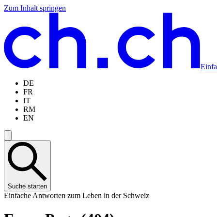
Zum Inhalt springen
Zum
Zur
Zur
Zur
Hauptinhalt
Navigation
Sprachauswahl
Sprachauswahl
springen
springen
springen
springen
Einf
DE
FR
IT
RM
EN
Suche starten
Einfache Antworten zum Leben in der Schweiz