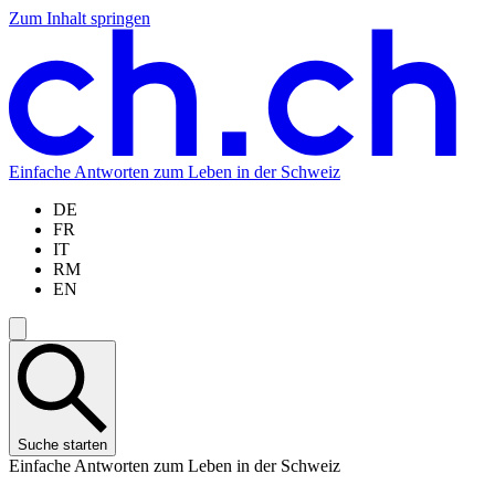
Zum Inhalt springen
Zum
Zur
Zur
Zur
Hauptinhalt
Navigation
Sprachauswahl
Sprachauswahl
springen
springen
springen
springen
Einfache Antworten zum Leben in der Schweiz
DE
FR
IT
RM
EN
Suche starten
Einfache Antworten zum Leben in der Schweiz