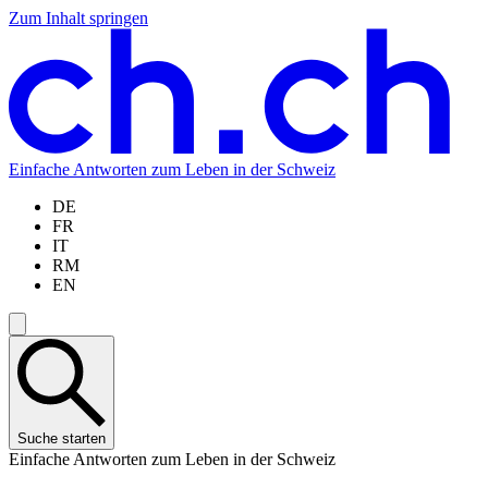
Zum Inhalt springen
Zum
Zur
Zur
Zur
Hauptinhalt
Navigation
Sprachauswahl
Sprachauswahl
springen
springen
springen
springen
Einfache Antworten zum Leben in der Schweiz
DE
FR
IT
RM
EN
Suche starten
Einfache Antworten zum Leben in der Schweiz