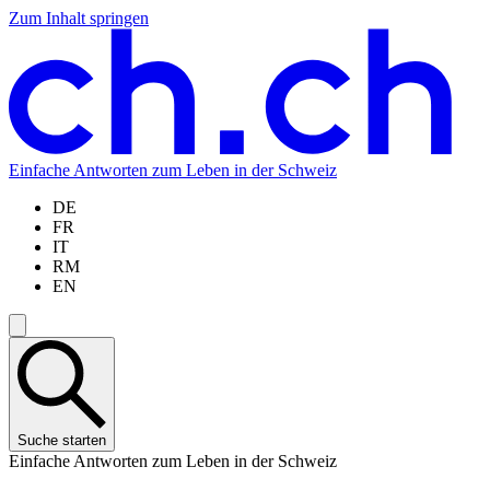
Zum Inhalt springen
Zum
Zur
Zur
Zur
Hauptinhalt
Navigation
Sprachauswahl
Sprachauswahl
springen
springen
springen
springen
Einfache Antworten zum Leben in der Schweiz
DE
FR
IT
RM
EN
Suche starten
Einfache Antworten zum Leben in der Schweiz