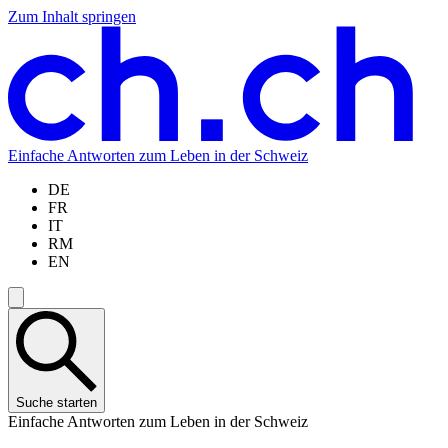
Zum Inhalt springen
Zum
Zur
Zur
Zur
Hauptinhalt
Navigation
Sprachauswahl
Sprachauswahl
springen
springen
springen
springen
Einfache Antworten zum Leben in der Schweiz
DE
FR
IT
RM
EN
Suche starten
Einfache Antworten zum Leben in der Schweiz