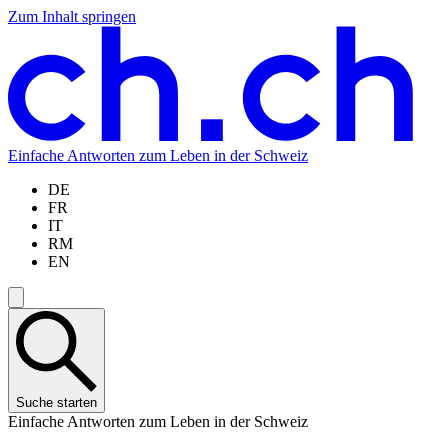
Zum Inhalt springen
Zum
Zur
Zur
Zur
Hauptinhalt
Navigation
Sprachauswahl
Sprachauswahl
springen
springen
springen
springen
Einfache Antworten zum Leben in der Schweiz
DE
FR
IT
RM
EN
Suche starten
Einfache Antworten zum Leben in der Schweiz