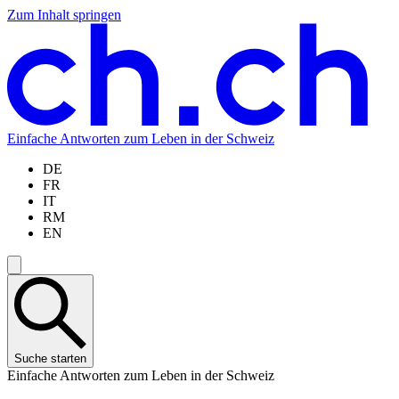
Zum Inhalt springen
Zum
Zur
Zur
Zur
Hauptinhalt
Navigation
Sprachauswahl
Sprachauswahl
springen
springen
springen
springen
Einfache Antworten zum Leben in der Schweiz
DE
FR
IT
RM
EN
Suche starten
Einfache Antworten zum Leben in der Schweiz