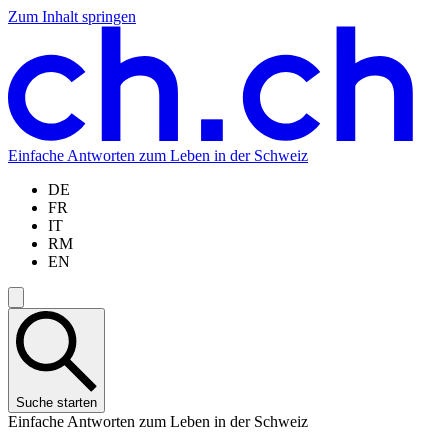
Zum Inhalt springen
Zum
Zur
Zur
Zur
Hauptinhalt
Navigation
Sprachauswahl
Sprachauswahl
springen
springen
springen
springen
Einfache Antworten zum Leben in der Schweiz
DE
FR
IT
RM
EN
Suche starten
Einfache Antworten zum Leben in der Schweiz