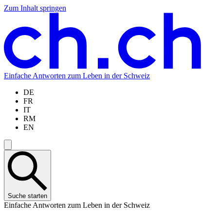
Zum Inhalt springen
Zum
Zur
Zur
Zur
Hauptinhalt
Navigation
Sprachauswahl
Sprachauswahl
springen
springen
springen
springen
Einfache Antworten zum Leben in der Schweiz
DE
FR
IT
RM
EN
Suche starten
Einfache Antworten zum Leben in der Schweiz