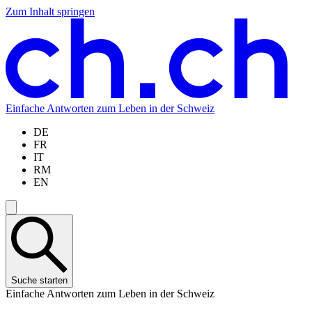
Zum Inhalt springen
Zum
Zur
Zur
Zur
Hauptinhalt
Navigation
Sprachauswahl
Sprachauswahl
springen
springen
springen
springen
Einfache Antworten zum Leben in der Schweiz
DE
FR
IT
RM
EN
Suche starten
Einfache Antworten zum Leben in der Schweiz