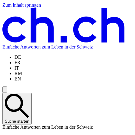
Zum Inhalt springen
Zum
Zur
Zur
Zur
Hauptinhalt
Navigation
Sprachauswahl
Sprachauswahl
springen
springen
springen
springen
Einfache Antworten zum Leben in der Schweiz
DE
FR
IT
RM
EN
Suche starten
Einfache Antworten zum Leben in der Schweiz