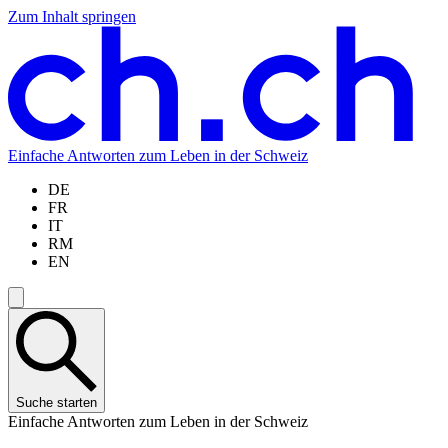
Zum Inhalt springen
Zum
Zur
Zur
Zur
Hauptinhalt
Navigation
Sprachauswahl
Sprachauswahl
springen
springen
springen
springen
Einfache Antworten zum Leben in der Schweiz
DE
FR
IT
RM
EN
Suche starten
Einfache Antworten zum Leben in der Schweiz