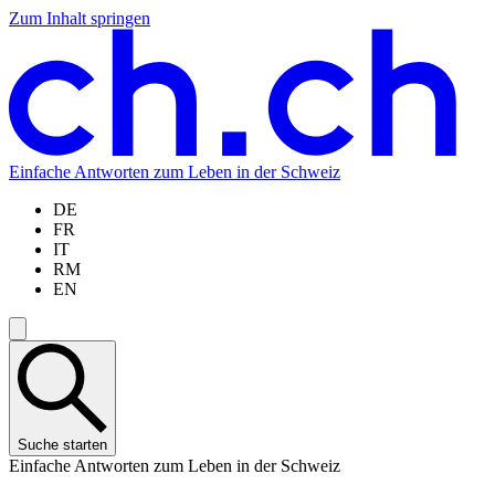
Zum Inhalt springen
Zum
Zur
Zur
Zur
Hauptinhalt
Navigation
Sprachauswahl
Sprachauswahl
springen
springen
springen
springen
Einfache Antworten zum Leben in der Schweiz
DE
FR
IT
RM
EN
Suche starten
Einfache Antworten zum Leben in der Schweiz