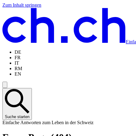
Zum Inhalt springen
Zum
Zur
Zur
Zur
Hauptinhalt
Navigation
Sprachauswahl
Sprachauswahl
springen
springen
springen
springen
Einf
DE
FR
IT
RM
EN
Suche starten
Einfache Antworten zum Leben in der Schweiz