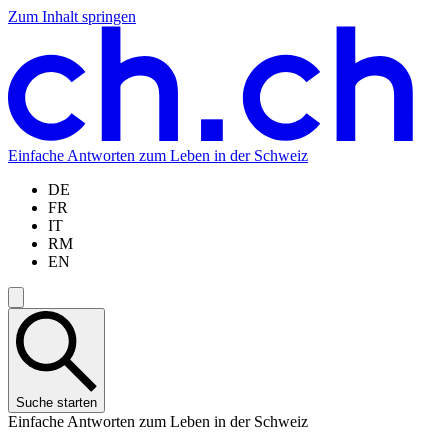
Zum Inhalt springen
Zum
Zur
Zur
Zur
Hauptinhalt
Navigation
Sprachauswahl
Sprachauswahl
springen
springen
springen
springen
Einfache Antworten zum Leben in der Schweiz
DE
FR
IT
RM
EN
Suche starten
Einfache Antworten zum Leben in der Schweiz