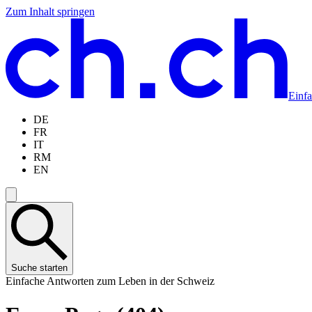
Zum Inhalt springen
Zum
Zur
Zur
Zur
Hauptinhalt
Navigation
Sprachauswahl
Sprachauswahl
springen
springen
springen
springen
Einf
DE
FR
IT
RM
EN
Suche starten
Einfache Antworten zum Leben in der Schweiz