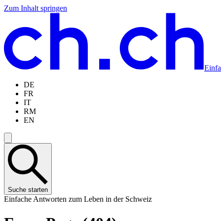
Zum Inhalt springen
Zum
Zur
Zur
Zur
Hauptinhalt
Navigation
Sprachauswahl
Sprachauswahl
springen
springen
springen
springen
Einf
DE
FR
IT
RM
EN
Suche starten
Einfache Antworten zum Leben in der Schweiz