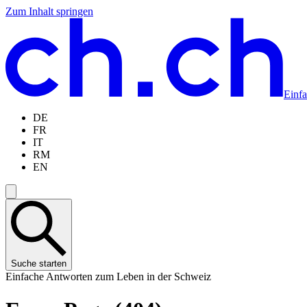
Zum Inhalt springen
Zum
Zur
Zur
Zur
Hauptinhalt
Navigation
Sprachauswahl
Sprachauswahl
springen
springen
springen
springen
Einf
DE
FR
IT
RM
EN
Suche starten
Einfache Antworten zum Leben in der Schweiz