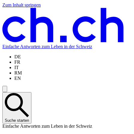
Zum Inhalt springen
Zum
Zur
Zur
Zur
Hauptinhalt
Navigation
Sprachauswahl
Sprachauswahl
springen
springen
springen
springen
Einfache Antworten zum Leben in der Schweiz
DE
FR
IT
RM
EN
Suche starten
Einfache Antworten zum Leben in der Schweiz