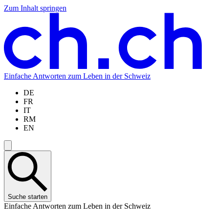
Zum Inhalt springen
Zum
Zur
Zur
Zur
Hauptinhalt
Navigation
Sprachauswahl
Sprachauswahl
springen
springen
springen
springen
Einfache Antworten zum Leben in der Schweiz
DE
FR
IT
RM
EN
Suche starten
Einfache Antworten zum Leben in der Schweiz