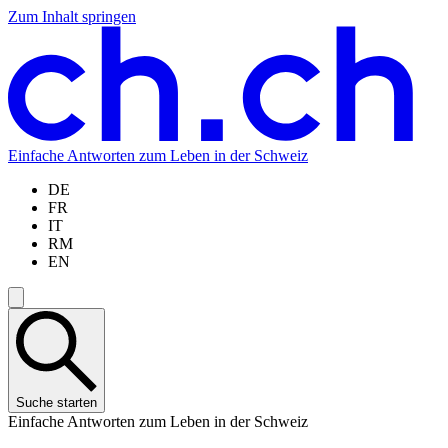
Zum Inhalt springen
Zum
Zur
Zur
Zur
Hauptinhalt
Navigation
Sprachauswahl
Sprachauswahl
springen
springen
springen
springen
Einfache Antworten zum Leben in der Schweiz
DE
FR
IT
RM
EN
Suche starten
Einfache Antworten zum Leben in der Schweiz