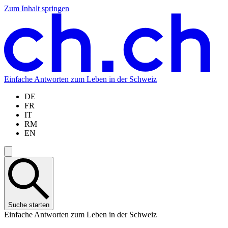
Zum Inhalt springen
Zum
Zur
Zur
Zur
Hauptinhalt
Navigation
Sprachauswahl
Sprachauswahl
springen
springen
springen
springen
Einfache Antworten zum Leben in der Schweiz
DE
FR
IT
RM
EN
Suche starten
Einfache Antworten zum Leben in der Schweiz