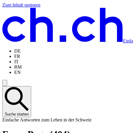
Zum Inhalt springen
Zum
Zur
Zur
Zur
Hauptinhalt
Navigation
Sprachauswahl
Sprachauswahl
springen
springen
springen
springen
Einf
DE
FR
IT
RM
EN
Suche starten
Einfache Antworten zum Leben in der Schweiz