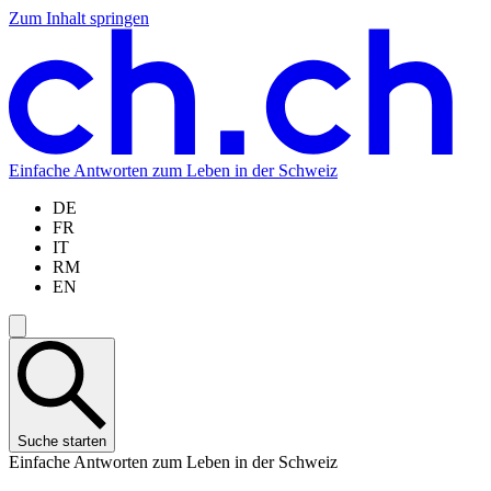
Zum Inhalt springen
Zum
Zur
Zur
Zur
Hauptinhalt
Navigation
Sprachauswahl
Sprachauswahl
springen
springen
springen
springen
Einfache Antworten zum Leben in der Schweiz
DE
FR
IT
RM
EN
Suche starten
Einfache Antworten zum Leben in der Schweiz