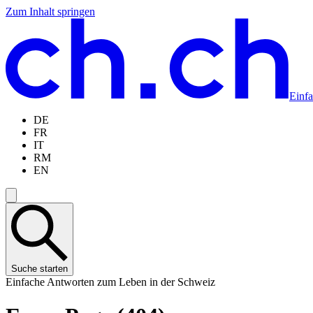
Zum Inhalt springen
Zum
Zur
Zur
Zur
Hauptinhalt
Navigation
Sprachauswahl
Sprachauswahl
springen
springen
springen
springen
Einf
DE
FR
IT
RM
EN
Suche starten
Einfache Antworten zum Leben in der Schweiz