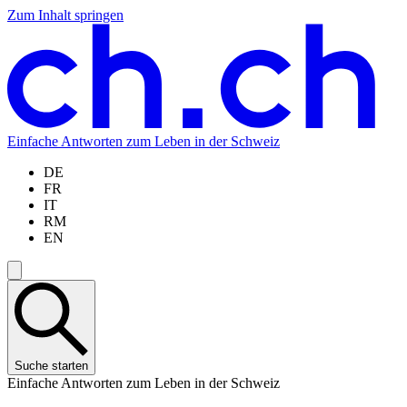
Zum Inhalt springen
Zum
Zur
Zur
Zur
Hauptinhalt
Navigation
Sprachauswahl
Sprachauswahl
springen
springen
springen
springen
Einfache Antworten zum Leben in der Schweiz
DE
FR
IT
RM
EN
Suche starten
Einfache Antworten zum Leben in der Schweiz