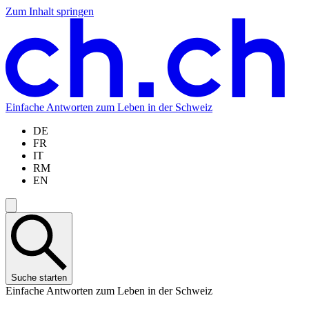
Zum Inhalt springen
Zum
Zur
Zur
Zur
Hauptinhalt
Navigation
Sprachauswahl
Sprachauswahl
springen
springen
springen
springen
Einfache Antworten zum Leben in der Schweiz
DE
FR
IT
RM
EN
Suche starten
Einfache Antworten zum Leben in der Schweiz