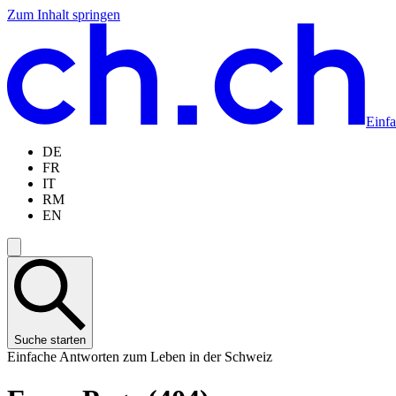
Zum Inhalt springen
Zum
Zur
Zur
Zur
Hauptinhalt
Navigation
Sprachauswahl
Sprachauswahl
springen
springen
springen
springen
Einf
DE
FR
IT
RM
EN
Suche starten
Einfache Antworten zum Leben in der Schweiz