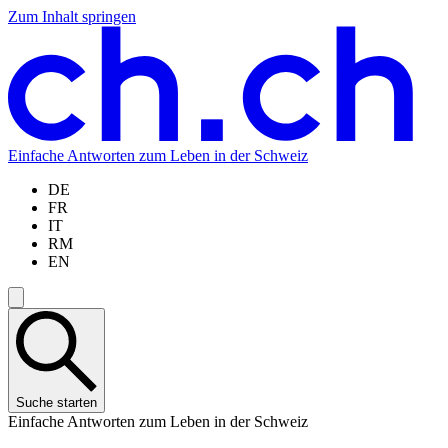
Zum Inhalt springen
Zum
Zur
Zur
Zur
Hauptinhalt
Navigation
Sprachauswahl
Sprachauswahl
springen
springen
springen
springen
Einfache Antworten zum Leben in der Schweiz
DE
FR
IT
RM
EN
Suche starten
Einfache Antworten zum Leben in der Schweiz